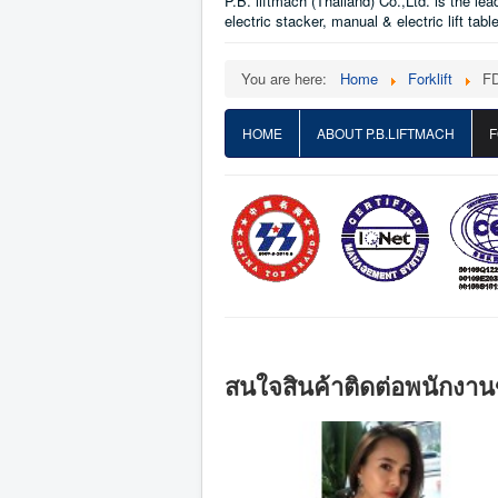
P.B. liftmach (Thailand) Co.,Ltd. is the le
electric stacker, manual & electric lift tab
You are here:
Home
Forklift
F
HOME
ABOUT P.B.LIFTMACH
F
สนใจสินค้าติดต่อพนักงานข